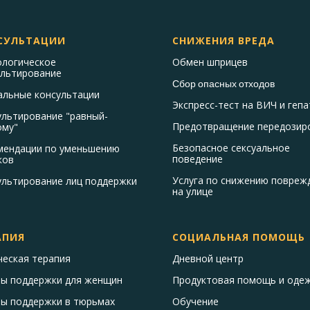
СУЛЬТАЦИИ
СНИЖЕНИЯ ВРЕДА
ологическое
Обмен шприцев
ультирование
Сбор опасных отходов
альные консультации
Экспресс-тест на ВИЧ и гепа
ультирование "равный-
Предотвращение передозир
ому"
Безопасное сексуальное
мендации по уменьшению
поведение
ков
Услуга по снижению повреж
ультирование лиц поддержки
на улице
АПИЯ
СОЦИАЛЬНАЯ ПОМОЩЬ
ческая терапия
Дневной центр
пы поддержки для женщин
Продуктовая помощь и оде
пы поддержки в тюрьмах
Обучение