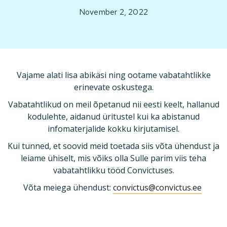
November 2, 2022
Vajame alati lisa abikäsi ning ootame vabatahtlikke
erinevate oskustega.
Vabatahtlikud on meil õpetanud nii eesti keelt, hallanud
kodulehte, aidanud üritustel kui ka abistanud
infomaterjalide kokku kirjutamisel.
Kui tunned, et soovid meid toetada siis võta ühendust ja
leiame ühiselt, mis võiks olla Sulle parim viis teha
vabatahtlikku tööd Convictuses.
Võta meiega ühendust:
convictus@convictus.ee