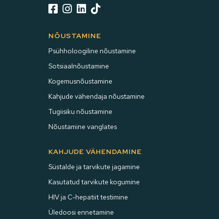




NÕUSTAMINE
Psühholoogiline nõustamine
Sotsiaalnõustamine
Kogemusnõustamine
Kahjude vähendaja nõustamine
Tugiisiku nõustamine
Nõustamine vanglates
KAHJUDE VÄHENDAMINE
Süstalde ja tarvikute jagamine
Kasutatud tarvikute kogumine
HIV ja C-hepatiit testimine
Üledoosi ennetamine