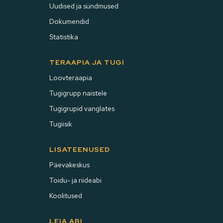
Uudised ja sündmused
Dokumendid
Statistika
TERAAPIA JA TUGI
Loovteraapia
Tugigrupp naistele
Tugigrupid vanglates
Tugiisik
LISATEENUSED
Päevakeskus
Toidu- ja riideabi
Koolitused
LEIA ABI