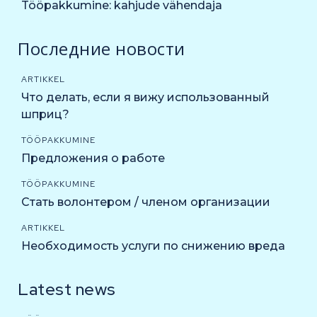
Tööpakkumine: kahjude vähendaja
Последние новости
ARTIKKEL
Что делать, если я вижу использованный
шприц?
TÖÖPAKKUMINE
Предложения о работе
TÖÖPAKKUMINE
Стать волонтером / членом организации
ARTIKKEL
Необходимость услуги по снижению вреда
Latest news