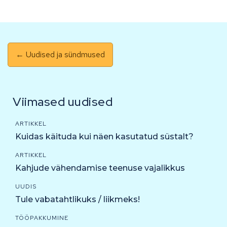
← Uudised ja sündmused
Viimased uudised
ARTIKKEL
Kuidas käituda kui näen kasutatud süstalt?
ARTIKKEL
Kahjude vähendamise teenuse vajalikkus
UUDIS
Tule vabatahtlikuks / liikmeks!
TÖÖPAKKUMINE